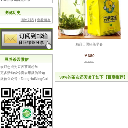
浏览历史
清除列表
|
查看所有
精品日照绿茶早春
￥680
豆养茶园微信
￥1280
欢迎您成为豆养茶园粉丝
更多活动或惊喜会用微信通知
90%的茶友还阅读了如下【百度推荐】
微信公众号：DongHaiNingCui