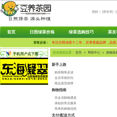
您好
！
[请登录]
首页
日照绿茶价格
绿茶选购技巧
茶友
专注日照绿茶十二年，豆养茶园品牌，品质
茶客必读：
您当前的位置：
首页
»
帮助中心
»
购物条
手机用户点下图
新手上路
购茶顾客必读
会员等级折扣
商品退货保障
购物指南
非会员购物通道
体贴的售后服务
简单的购物流程
支付/配送方式